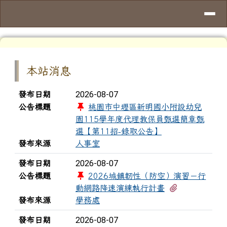
桃園市中壢區新明國小
導覽列
跳至主內容區
頁尾區域
上中區域內容
本站消息
新聞列表
2026-08-07
發布日期
公告標題
桃園市中壢區新明國小附設幼兒
園115學年度代理教保員甄選簡章甄
選【第11招-錄取公告】
發布來源
人事室
2026-08-07
發布日期
公告標題
2026城鎮韌性（防空）演習－行
有1個附檔
動網路降速演練執行計畫
發布來源
學務處
2026-08-07
發布日期